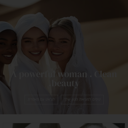
A powerful woman . Clean
beauty.
טיפים למציאת הגוון שלך
לצ'אט עם מאפרת