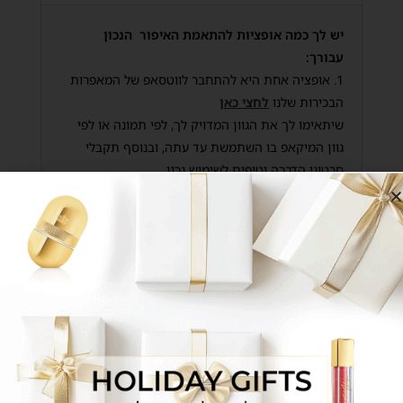
יש לך כמה אופציות להתאמת האיפור הנכון
עבורך:
1. אופציה אחת היא להתחבר לווטסאפ של המאפרות
הבכירות שלנו
לחצי כאן
שיתאימו לך את הגוון המדויק לך, לפי תמונה או לפי
גוון המיקאפ בו השתמשת עד עתה, ובנוסף תקבלי
סרטוני הדרכה וטיפים לשימוש נכון.
*ממליצות לך להכין מראש את גוון המייקאפ שבו את
משתמשת ביום יום לצורך הקבלה.
2. אופציה נוספת היא לגשת לנקודת המכירה הקרובה
לאזור מגורייך
לחצי כאן לסניפים
לשבת עם אחת המאפרות בסניף ולקבל התאמה
+הדרכה מפורטת לשימוש במוצרים.
היכן המוצרים מיוצרים?