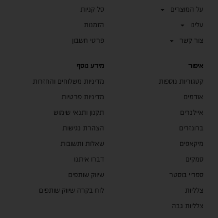
על המוצרים
סל קניות
עלינו
הזמנות
צור קשר
פרטי חשבון
איפור
מידע נוסף
קטגוריות נוספות
מדיניות משלוחים והחזרות
אודמים
מדיניות פרטיות
איילנרים
תקנון ותנאי שימוש
ברונזרים
הצהרת נגישות
מיקאפים
שאלות ותשובות
סמקים
דברו איתנו
ספריי בוסטר
שיווק שותפים
צלליות
לוח בקרה שיווק שותפים
צלליות גבה