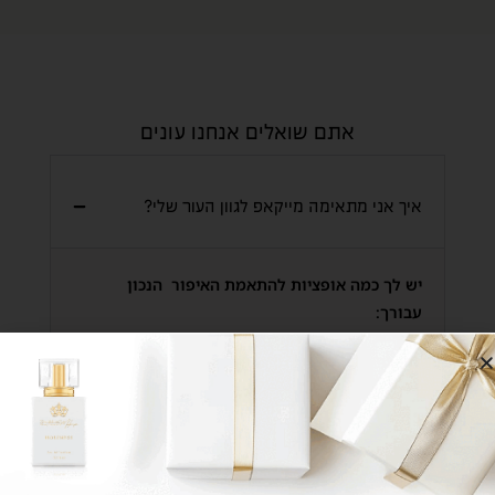
אתם שואלים אנחנו עונים
איך אני מתאימה מייקאפ לגוון העור שלי?
יש לך כמה אופציות להתאמת האיפור הנכון
עבורך:
1. אופציה אחת היא להתחבר לווטסאפ של המאפרות
הבכירות שלנו
לחצי כאן
שיתאימו לך את הגוון המדויק לך, לפי תמונה או לפי
גוון המיקאפ בו השתמשת עד עתה, ובנוסף תקבלי
סרטוני הדרכה וטיפים לשימוש נכון.
*ממליצות לך להכין מראש את גוון המייקאפ שבו את