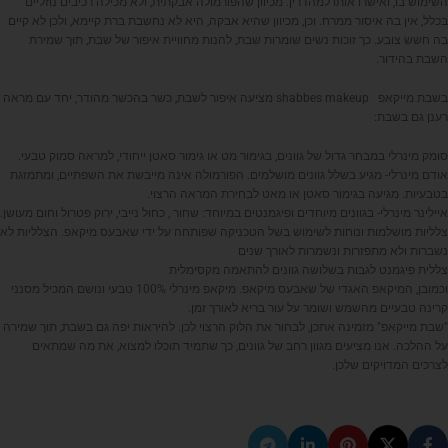
השימוש בו, ואישרו אותו למהדרין. מכיוון שהפורמולה אבקתית, ולא מכילה רכיבים נוזליים
בכלל, אין בה איסור ממרח. וכן, מכיוון שהיא אבקה, היא לא נחשבת ברת קיימא, ולכן לא קיים
בה חשש צובע. כך זוכות נשים שומרות שבת, להנות מחוויית איפור של שבת, תוך שמירת
השבת בהידור.
בשבת מייקאפ shabbes makeup מציעה איפור לשבת, כשר בהכשר מהודר, יחד עם מראה
רענן גם בשבת:
סומק מינרלי במבחר גדול של גוונים, בגימור מט או גימור סאטן ייחודי, למראה סמוק טבעי.
אודם מינרלי- מגיע בשלל גוונים מושלמים. הפורמולה אינה מייבשת את השפתיים, ומתמזגת
בטבעיות. מגיעה בגימור סאטן או מאט לבחירת המראה הרצוי.
איילינר מינרלי- בגוונים מיוחדים ופיגמנטים במיוחד: שחור , כחול נייבי, ירוק פטרול וחום מעושן.
צלליות מושלמות ונוחות לשימוש בשל הטכניקה שפותחה על ידי שאבעס מיקאפ. הצלליות לא
נשברות ולא מתפזרות ונשמרות לאורך שנים
צללית פיגמנט לגבות בשלושה גוונים להתאמה מקסימלית
וכמובן, המיקאפ האגדי של שאבעס מיקאפ. מיקאפ מינרלי 100% טבעי ונושם המכיל מסנני
קרינה טבעיים מהשמש ושומר על עור בריא לאורך זמן.
"שבת מייקאפ" מזמינה אתכן, לבחור את הלוק הרצוי לכן. להיראות יפה גם בשבת, תוך שמירה
על ההלכה. אנו מציעים מגוון רחב של גוונים, כך שתמיד תוכלו למצוא, את מה שמתאים
לצרכים המדויקים שלכן.