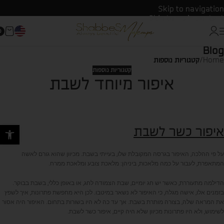
Skip to navigation
Skip to main content
0
Blog
Home
/
קטגוריות נוספות
קטגוריות נוספות
איפור מיוחד לשבת
פתח סרגל
איפור כשר לשבת
על פי ההלכה, האיפור בגרסה המקובלת שלו, בעייתי בשבת. מכיוון שהוא גורם לאשה
המתאפרת, לעבור על כמה מלאכות, ביניהן: מלאכת צובע ומלאכת ממרח.
הדילמה מתעוררת, כאשר יש חג יומיים, שבת הצמודה לחג, או באופן כללי, בשבת בבוקר.
בזמנים אלו, אישה מגלה, כי האיפור לא נשאר במיטבו. לכן היא מחפשת פתרונות, איך לשפץ
את המראה שלה, בצורה מותרת בשבת. אך עד כה לא היו בשורות בתחום. האיפור היה אסור
לשימוש, ולא היו פתרונות מכיוון שלא היה קיים, איפור כשר לשבת.