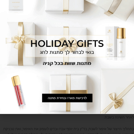
מייקאפ מינרלי SUN BEIGE 03
מייקאפ מינרלי WEAT 025
179.00
₪
179.00
₪
מייקאפ מינרלי NATURAL BEIGE 07
מייקאפ מינרלי LIGHT BEIGE 02
179.00
₪
179.00
₪
על מנת להתגבר על האתגר, שבת מייקאפ פיתחה איפור לשבת בהשגחת הבד"ץ. כך כל
אישה יכולה להשתמש בו, ולהנות ממראה מטופח ואסתטי. זאת, גם ביום השני של החג או
לאחר השינה בשבת.
בתהליך הייצור של איפור לשבת, בד"ץ בית יוסף עברו ובדקו לעומק את האיפור, ואת טכניקת