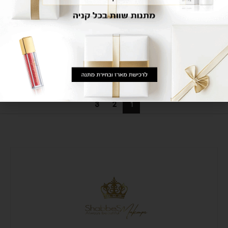
CONTINUE READING
איפור ערב טבעי
איפור מראה טבעי הפך לסטנדרט המוביל בעולם היופי, שילוב מושלם בין
אלגנטיות, סטייל יוקרתי ושמירה קפדנית על ההלכה. הוא מדגיש את היופי
הטבעי...
CONTINUE READING
3
2
1