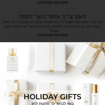
CONTINUE READING
האם צריך איפור כשר לפסח
האם צריך איפור כשר לפסח? גלי את הסודות שלנו! ככל שמתקרב חג הפסח,
נשים רבות, בודקות מבחינה הלכתית, האם צריך איפור כשר לפסח, והאם
האיפור ...
CONTINUE READING
איפור כשר לפסח
איפור כשר לפסח בהכשר מהודר אחת ההכנות החשובות לקראת פסח היא
האיפור. לכל אשה יש רשימת איפור כשר לפסח שהיא צריכה לחדש לקראת
החג, תכשירים ...
CONTINUE READING
Kosher LePesach (Passover)
Makeup
Kosher for Passover Makeup: Your Beauty GuideKosher for
Passover makeup is more than just a beauty trend - it's a
lifestyle choice that...